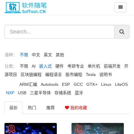
语种：
不限
中文
英文
其他
分类：
不限
AI
嵌入式
硬件
考研专业
单片机
前端开发
开
源项目
区块链编程
编程语言
股市编程
Tesla
说明书
ARM汇编
Autotools
ESP
GCC
GTK+
Linux
LiteOS
NXP
USB
三星半导体
存储系统
蓝牙
最新
热门
推荐
我的收藏