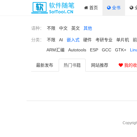
首页
全书
语种：
不限
中文
英文
其他
分类：
不限
AI
嵌入式
硬件
考研专业
单片机
前
ARM汇编
Autotools
ESP
GCC
GTK+
Lin
最新
发布
热门
书籍
网站
推荐
我的收
Copyrig