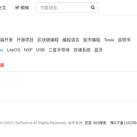
全文
蜘蛛
端开发
开源项目
区块链编程
编程语言
股市编程
Tesla
说明书
ux
LiteOS
NXP
USB
三星半导体
存储系统
蓝牙
藏
ht ©2021 SofTool.cn All Rights Reserved. 合作支持:
百度
360搜索
豫ICP备110299