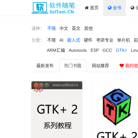
首页
全书
语种：
不限
中文
英文
其他
分类：
不限
AI
嵌入式
硬件
考研专业
单片机
前
ARM汇编
Autotools
ESP
GCC
GTK+
Lin
最新
发布
热门
书籍
网站
推荐
我的收