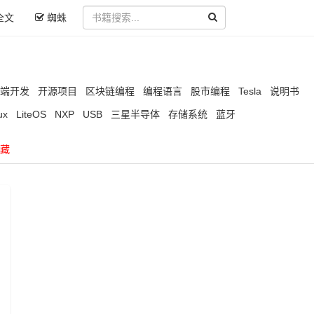
全文
蜘蛛
端开发
开源项目
区块链编程
编程语言
股市编程
Tesla
说明书
ux
LiteOS
NXP
USB
三星半导体
存储系统
蓝牙
藏