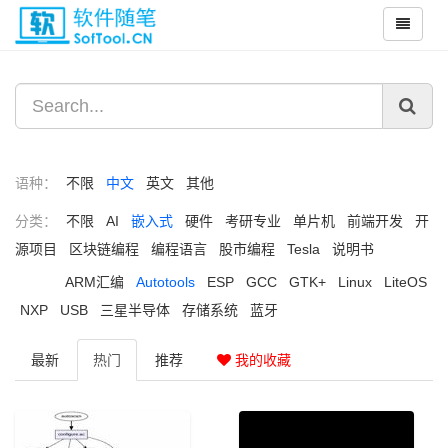
语种：
不限
中文
英文
其他
分类：
不限
AI
嵌入式
硬件
考研专业
单片机
前端开发
开
源项目
区块链编程
编程语言
股市编程
Tesla
说明书
ARM汇编
Autotools
ESP
GCC
GTK+
Linux
LiteOS
NXP
USB
三星半导体
存储系统
蓝牙
最新
热门
推荐
我的收藏