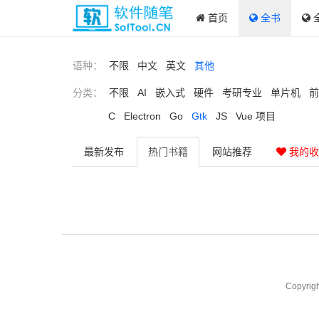
首页
全书
语种：
不限
中文
英文
其他
分类：
不限
AI
嵌入式
硬件
考研专业
单片机
前
C
Electron
Go
Gtk
JS
Vue 项目
最新
发布
热门
书籍
网站
推荐
我的收
Copyrig