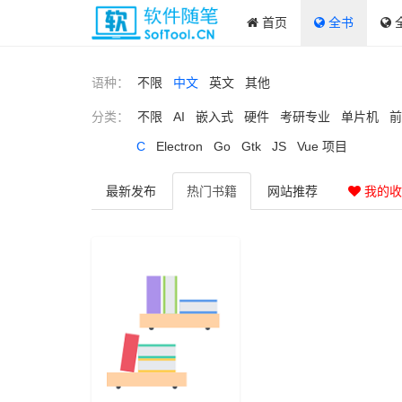
首页
全书
语种：
不限
中文
英文
其他
分类：
不限
AI
嵌入式
硬件
考研专业
单片机
前
C
Electron
Go
Gtk
JS
Vue 项目
最新
发布
热门
书籍
网站
推荐
我的收