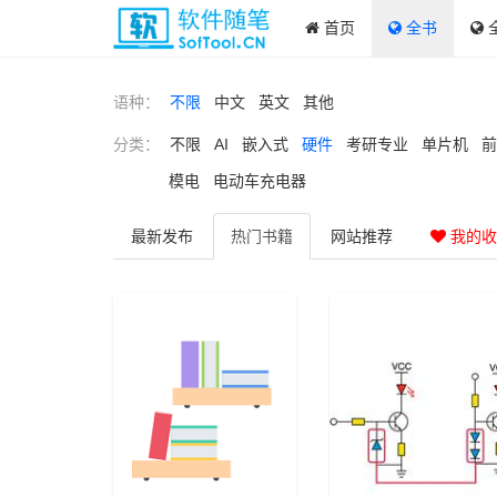
首页
全书
语种：
不限
中文
英文
其他
分类：
不限
AI
嵌入式
硬件
考研专业
单片机
前
模电
电动车充电器
最新
发布
热门
书籍
网站
推荐
我的收