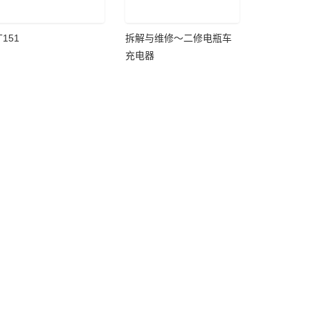
T151
拆解与维修～二修电瓶车
充电器