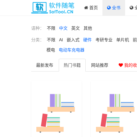
首页
全书
语种：
不限
中文
英文
其他
分类：
不限
AI
嵌入式
硬件
考研专业
单片机
前
模电
电动车充电器
最新
发布
热门
书籍
网站
推荐
我的收