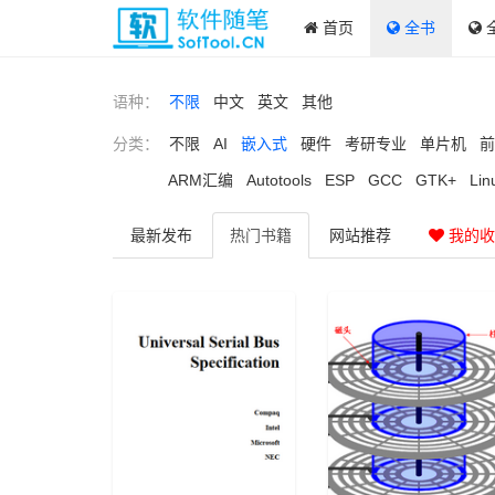
首页
全书
语种：
不限
中文
英文
其他
分类：
不限
AI
嵌入式
硬件
考研专业
单片机
前
ARM汇编
Autotools
ESP
GCC
GTK+
Lin
最新
发布
热门
书籍
网站
推荐
我的收