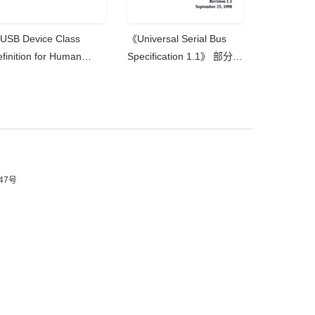
USB Device Class
《Universal Serial Bus
finition for Human
Specification 1.1》 部分学
terface Devices (HID)》
习
分学习
47号