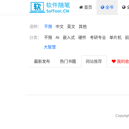
首页
全书
语种：
不限
中文
英文
其他
分类：
不限
AI
嵌入式
硬件
考研专业
单片机
前
大智慧
最新
发布
热门
书籍
网站
推荐
我的收
Copyrig