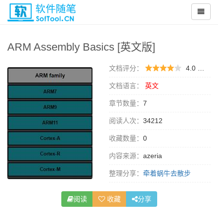
ARM Assembly Basics [英文版]
文档评分：
4.0 （
0 
文档语言：
英文
章节数量：
7
阅读人次：
34212
收藏数量：
0
内容来源：
azeria
整理分享：
牵着蜗牛去散步
阅读
收藏
分享