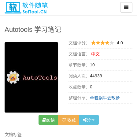
Autotools 学习笔记
文档评分：
4.0 （
0 
文档语言：
中文
章节数量：
10
阅读人次：
44939
收藏数量：
0
整理分享：
牵着蜗牛去散步
阅读
收藏
分享
文档标签