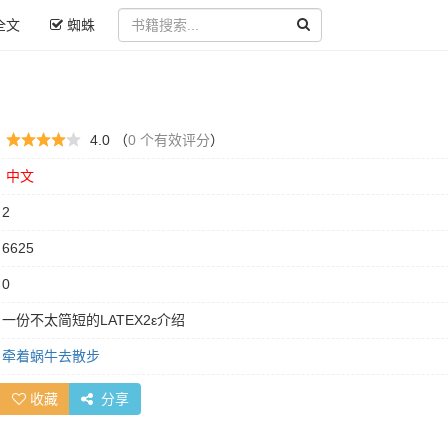
全文
蜘蛛
：
4.0 （
0 个有效评分
）
：
中文
：
2
：
6625
：
0
：
一份不太简短的LATEX2ε介绍
：
牵着蜗牛去散步
收藏
分享