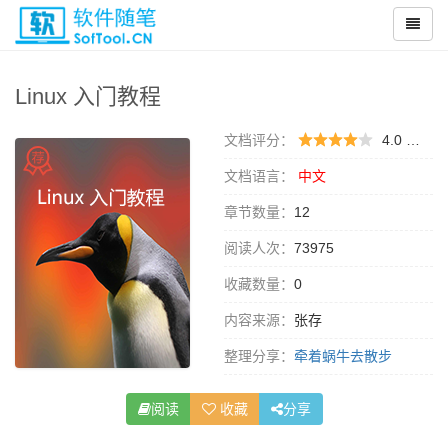
Linux 入门教程
文档评分：
4.0 （
0 
文档语言：
中文
章节数量：
12
阅读人次：
73975
收藏数量：
0
内容来源：
张存
整理分享：
牵着蜗牛去散步
阅读
收藏
分享