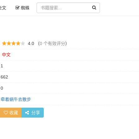
全文
蜘蛛
：
4.0 （
0 个有效评分
）
：
中文
：
1
：
662
：
0
：
牵着蜗牛去散步
收藏
分享