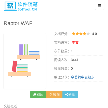
Raptor WAF
文档评分：
4.0 （
0 
文档语言：
中文
章节数量：
1
阅读人次：
3441
收藏数量：
0
整理分享：
牵着蜗牛去散步
阅读
收藏
分享
文档概述