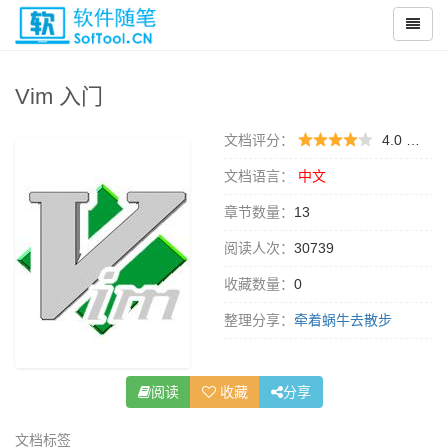
Vim 入门
文档评分：
4.0 （
0 
文档语言：
中文
章节数量：
13
阅读人次：
30739
收藏数量：
0
整理分享：
牵着蜗牛去散步
阅读
收藏
分享
文档标签