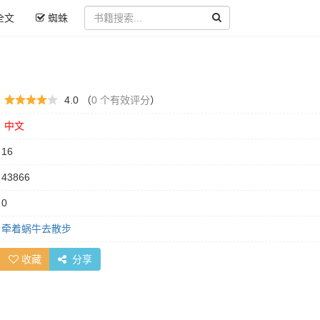
全文
蜘蛛
：
4.0 （
0 个有效评分
）
：
中文
：
16
：
43866
：
0
：
牵着蜗牛去散步
收藏
分享