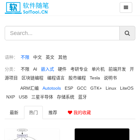
语种：
不限
中文
英文
其他
分类：
不限
AI
嵌入式
硬件
考研专业
单片机
前端开发
开
源项目
区块链编程
编程语言
股市编程
Tesla
说明书
ARM汇编
Autotools
ESP
GCC
GTK+
Linux
LiteOS
NXP
USB
三星半导体
存储系统
蓝牙
最新
热门
推荐
我的收藏